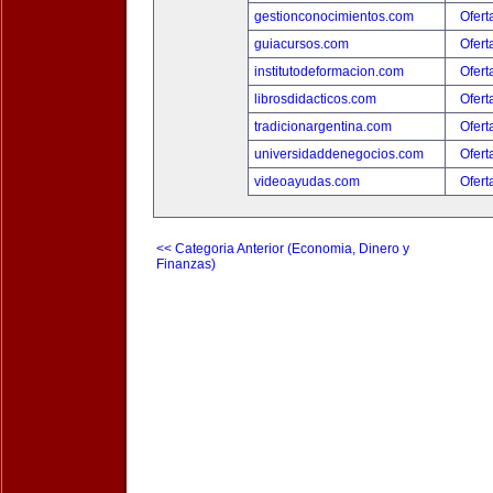
gestionconocimientos.com
Ofert
guiacursos.com
Ofert
institutodeformacion.com
Ofert
librosdidacticos.com
Ofert
tradicionargentina.com
Ofert
universidaddenegocios.com
Ofert
videoayudas.com
Ofert
<< Categoria Anterior (Economia, Dinero y
Finanzas)