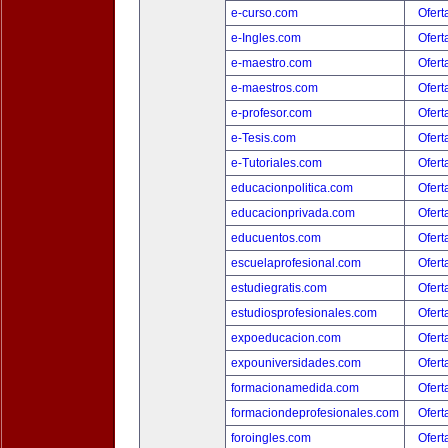
e-curso.com
Ofert
e-Ingles.com
Ofert
e-maestro.com
Ofert
e-maestros.com
Ofert
e-profesor.com
Ofert
e-Tesis.com
Ofert
e-Tutoriales.com
Ofert
educacionpolitica.com
Ofert
educacionprivada.com
Ofert
educuentos.com
Ofert
escuelaprofesional.com
Ofert
estudiegratis.com
Ofert
estudiosprofesionales.com
Ofert
expoeducacion.com
Ofert
expouniversidades.com
Ofert
formacionamedida.com
Ofert
formaciondeprofesionales.com
Ofert
foroingles.com
Ofert