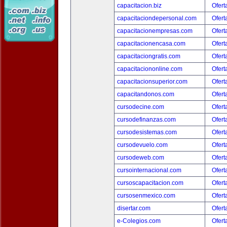
capacitacion.biz
Ofert
capacitaciondepersonal.com
Ofert
capacitacionempresas.com
Ofert
capacitacionencasa.com
Ofert
capacitaciongratis.com
Ofert
capacitaciononline.com
Ofert
capacitacionsuperior.com
Ofert
capacitandonos.com
Ofert
cursodecine.com
Ofert
cursodefinanzas.com
Ofert
cursodesistemas.com
Ofert
cursodevuelo.com
Ofert
cursodeweb.com
Ofert
cursointernacional.com
Ofert
cursoscapacitacion.com
Ofert
cursosenmexico.com
Ofert
disertar.com
Ofert
e-Colegios.com
Ofert