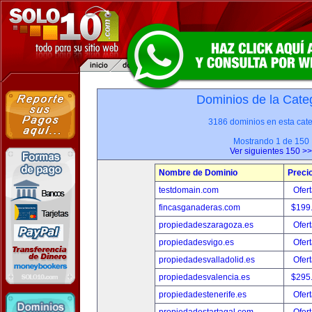
Dominios de la Categ
3186 dominios en esta cate
Mostrando 1 de 150
Ver siguientes 150 >>
Nombre de Dominio
Preci
testdomain.com
Ofert
fincasganaderas.com
$199
propiedadeszaragoza.es
Ofert
propiedadesvigo.es
Ofert
propiedadesvalladolid.es
Ofert
propiedadesvalencia.es
$295
propiedadestenerife.es
Ofert