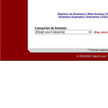
Registro de Dominios
|
Web Hosting
|
D
Dominios Expirados
|
Industrias
|
Indu
Categorías de Dominio:
[Pág. princi
** Precios expre
© 2002/2022 Solo10.com