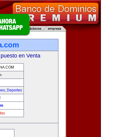
na.com
 puesto en Venta
NA.COM
m
hes
,
Deportes
!
om
tas