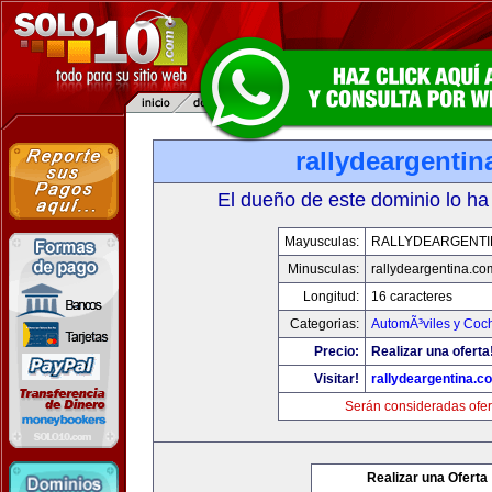
rallydeargenti
El dueño de este dominio lo ha
Mayusculas:
RALLYDEARGENTI
Minusculas:
rallydeargentina.co
Longitud:
16 caracteres
Categorias:
AutomÃ³viles y Coc
Precio:
Realizar una oferta
Visitar!
rallydeargentina.c
Serán consideradas ofer
Realizar una Oferta