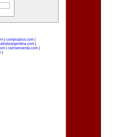
om
|
compraplus.com
|
rallydeargentina.com
|
com
|
carroenventa.com
|
m
|