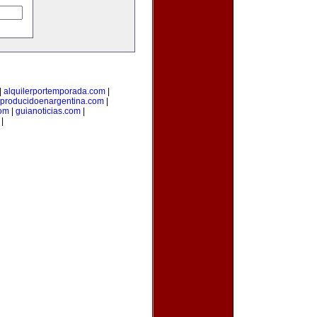
|
alquilerportemporada.com
|
producidoenargentina.com
|
com
|
guianoticias.com
|
|