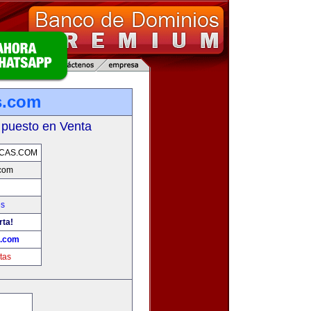
s.com
 puesto en Venta
CAS.COM
.com
es
rta!
s.com
tas