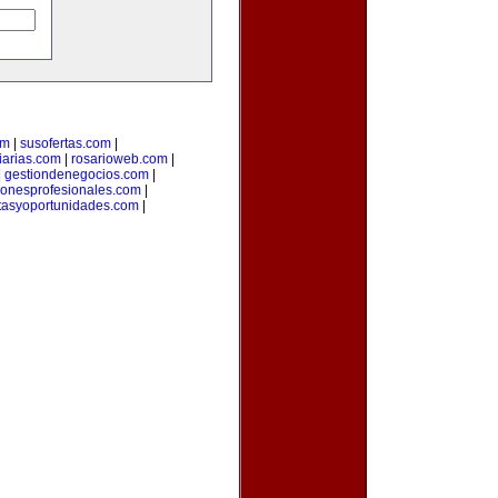
om
|
susofertas.com
|
iarias.com
|
rosarioweb.com
|
|
gestiondenegocios.com
|
cionesprofesionales.com
|
rtasyoportunidades.com
|