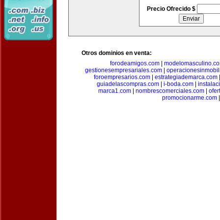
Precio Ofrecido $
Otros dominios en venta:
forodeamigos.com
|
modelomasculino.c
gestionesempresariales.com
|
operacionesinmobil
foroempresarios.com
|
estrategiademarca.com
guiadelascompras.com
|
i-boda.com
|
instala
marca1.com
|
nombrescomerciales.com
|
ofe
promocionarme.com
|