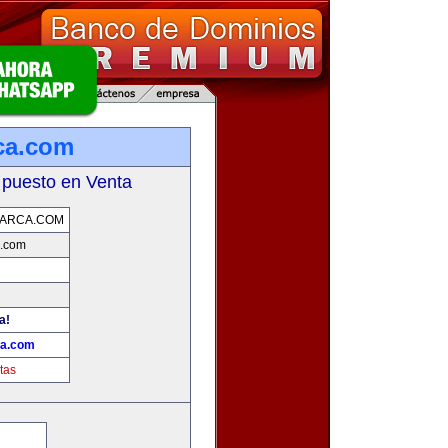
ca.com
 puesto en Venta
MARCA.COM
a.com
a!
ca.com
tas