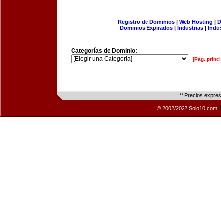
Registro de Dominios
|
Web Hosting
|
D
Dominios Expirados
|
Industrias
|
Indu
Categorías de Dominio:
[Pág. princi
** Precios expre
© 2002/2022 Solo10.com