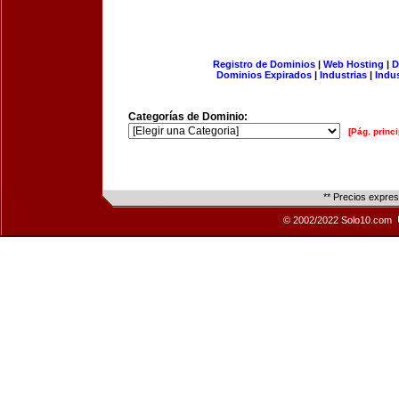
Registro de Dominios
|
Web Hosting
|
D
Dominios Expirados
|
Industrias
|
Indu
Categorías de Dominio:
[Pág. princi
** Precios expre
© 2002/2022 Solo10.com