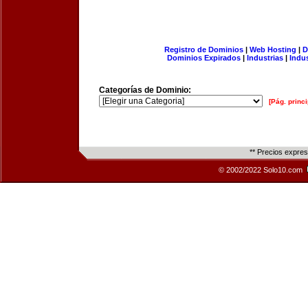
Registro de Dominios
|
Web Hosting
|
D
Dominios Expirados
|
Industrias
|
Indu
Categorías de Dominio:
[Pág. princi
** Precios expre
© 2002/2022 Solo10.com