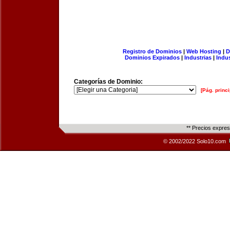
Registro de Dominios
|
Web Hosting
|
D
Dominios Expirados
|
Industrias
|
Indu
Categorías de Dominio:
[Pág. princi
** Precios expre
© 2002/2022 Solo10.com