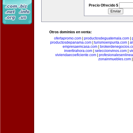
Precio Ofrecido $
Otros dominios en venta:
ofertapromo.com
|
productosdeguatemala.com
|
productosdepanama.com
|
turismoenpunta.com
|
a
empresaemcasa.com
|
brokerdenegocios.
invertirahora.com
|
seleccionvinos.com
|
vi
viviendaecoeficiente.com
|
profesionalesenline
zonainmuebles.com
|