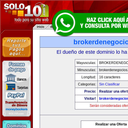
brokerdenegoci
El dueño de este dominio lo ha
Mayusculas:
BROKERDENEGO
Minusculas:
brokerdenegocios
Longitud:
16 caracteres
Categorias:
Sin Clasificar
Precio:
Realizar una ofert
Visitar!
brokerdenegocio
Serán consideradas ofer
Realizar una Oferta