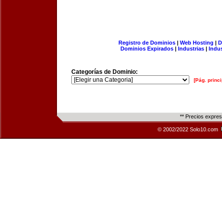
Registro de Dominios
|
Web Hosting
|
D
Dominios Expirados
|
Industrias
|
Indu
Categorías de Dominio:
[Pág. princi
** Precios expre
© 2002/2022 Solo10.com