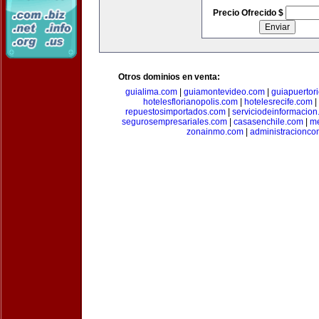
Precio Ofrecido $
Otros dominios en venta:
guialima.com
|
guiamontevideo.com
|
guiapuertor
hotelesflorianopolis.com
|
hotelesrecife.com
|
repuestosimportados.com
|
serviciodeinformacio
segurosempresariales.com
|
casasenchile.com
|
me
zonainmo.com
|
administracionco