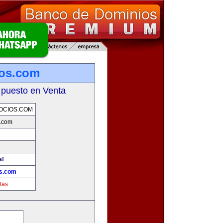
ios.com
 puesto en Venta
OCIOS.COM
s.com
a!
os.com
tas