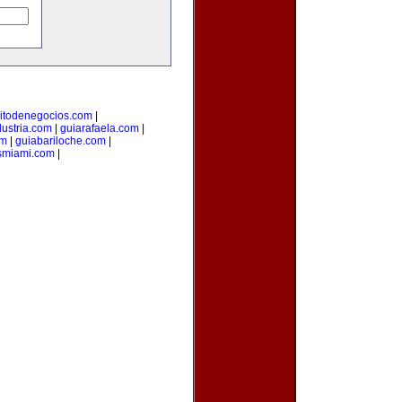
uitodenegocios.com
|
dustria.com
|
guiarafaela.com
|
om
|
guiabariloche.com
|
smiami.com
|