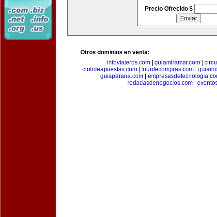
Precio Ofrecido $
Otros dominios en venta:
infoviajeros.com
|
guiamiramar.com
|
circ
clubdeapuestas.com
|
tourdecompras.com
|
guiain
guiaparana.com
|
empresasdetecnologia.c
rodadasdenegocios.com
|
evento